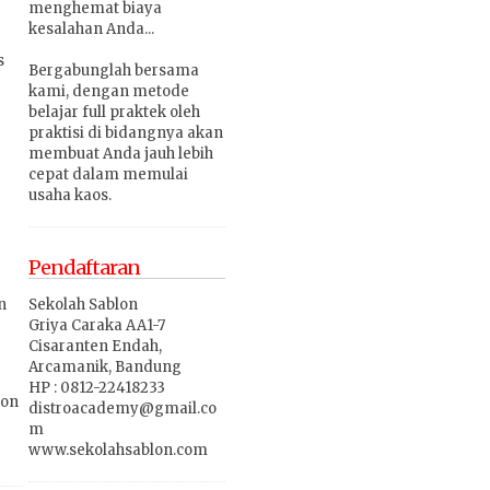
menghemat biaya
kesalahan Anda...
s
Bergabunglah bersama
kami, dengan metode
belajar full praktek oleh
praktisi di bidangnya akan
membuat Anda jauh lebih
cepat dalam memulai
usaha kaos.
Pendaftaran
Sekolah Sablon
n
Griya Caraka AA1-7
Cisaranten Endah,
Arcamanik,
Bandung
HP : 0812-22418233
lon
distroacademy@gmail.co
m
www.sekolahsablon.com