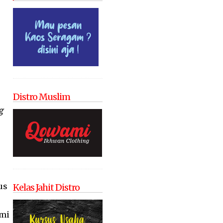
Distro Muslim
g
us
Kelas Jahit Distro
ami