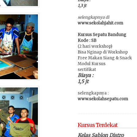
1,3 jt
selengkapnya di
www.sekolahjahit.com
Kursus Sepatu Bandung
Kode : SB
(2 hari workshop)
Bisa Nginap di Workshop
Free Makan Siang & Snack
Modul Kursus
sertifikat
Biaya :
1,5 jt
selengkapnya :
www.sekolahsepatu.com
Kursus Terdekat
Kelas Sablon Distro