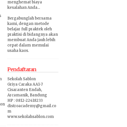
menghemat biaya
kesalahan Anda...
s
Bergabunglah bersama
kami, dengan metode
belajar full praktek oleh
praktisi di bidangnya akan
membuat Anda jauh lebih
cepat dalam memulai
usaha kaos.
Pendaftaran
Sekolah Sablon
n
Griya Caraka AA1-7
Cisaranten Endah,
Arcamanik,
Bandung
HP : 0812-22418233
lon
distroacademy@gmail.co
m
www.sekolahsablon.com