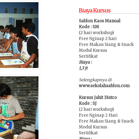
Biaya Kursus
Sablon Kaos Manual
Kode : SM
(2 hari workshop)
Free Nginap 2 hari
Free Makan Siang & Snack
Modul Kursus
Sertifikat
Biaya :
1,3 jt
Selengkapnya di
www.sekolahsablon.com
Kursus Jahit Distro
Kode : SJ
(2 hari workshop)
Free Nginap 2 Hari
Free Makan Siang & Snack
Modul Kursus
Sertifikat
Biaya :