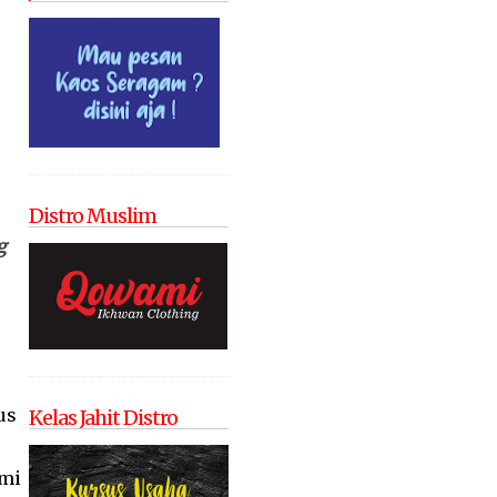
Distro Muslim
g
us
Kelas Jahit Distro
ami