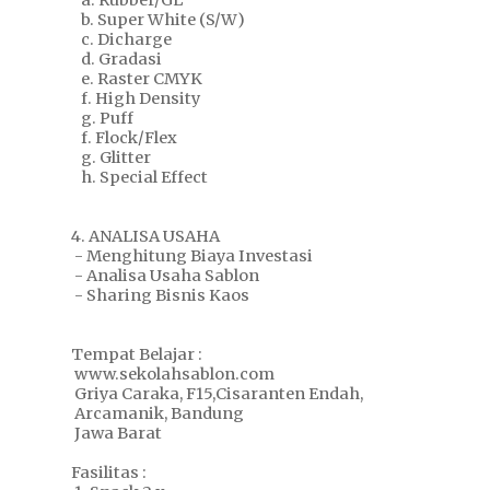
a. Rubber/GL
b. Super White (S/W)
c. Dicharge
d. Gradasi
e. Raster CMYK
f. High Density
g. Puff
f. Flock/Flex
g. Glitter
h. Special Effect
4. ANALISA USAHA
- Menghitung Biaya Investasi
- Analisa Usaha Sablon
- Sharing Bisnis Kaos
Tempat Belajar :
www.sekolahsablon.com
Griya Caraka, F15,Cisaranten Endah,
Arcamanik, Bandung
Jawa Barat
Fasilitas :