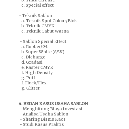
b. Tinta Oil base
c. Special effect
- Teknik Sablon
a. Teknik Spot Colour/Blok
b. Teknik CMYK
c. Teknik Cabut Warna
- Sablon Special Effect
a. Rubber/GL
b. Super White (S/W)
c. Dicharge
d. Gradasi
e. Raster CMYK
f. High Density
g. Puff
f. Flock/Flex
g. Glitter
4. BEDAH KASUS USAHA SABLON
- Menghitung Biaya Investasi
- Analisa Usaha Sablon
- Sharing Bisnis Kaos
- Studi Kasus Praktis