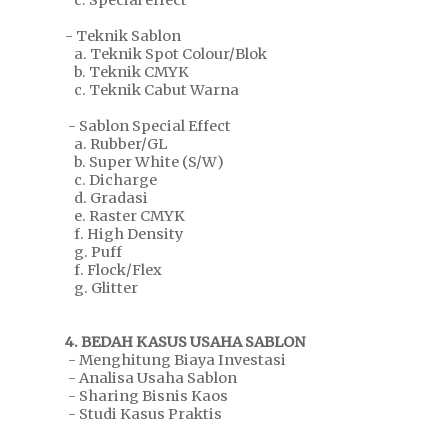
c. Special effect
- Teknik Sablon
a. Teknik Spot Colour/Blok
b. Teknik CMYK
c. Teknik Cabut Warna
- Sablon Special Effect
a. Rubber/GL
b. Super White (S/W)
c. Dicharge
d. Gradasi
e. Raster CMYK
f. High Density
g. Puff
f. Flock/Flex
g. Glitter
4. BEDAH KASUS USAHA SABLON
- Menghitung Biaya Investasi
- Analisa Usaha Sablon
- Sharing Bisnis Kaos
- Studi Kasus Praktis